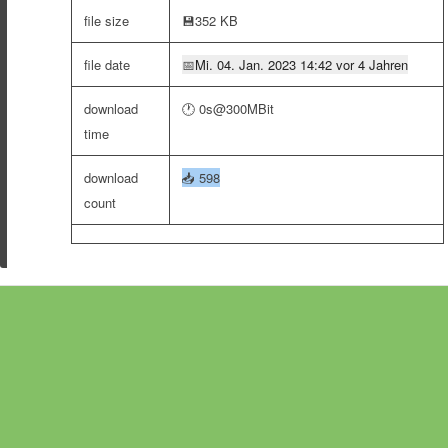
file size
💾
352 KB
file date
📅
Mi. 04. Jan. 2023 14:42 vor 4 Jahren
download
🕐 0s@300MBit
time
download
📥
598
count