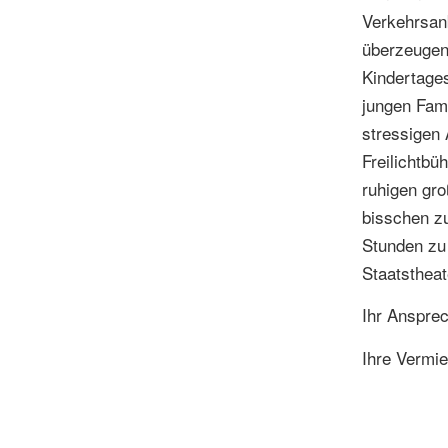
Verkehrsan
überzeugen
Kindertages
jungen Fami
stressigen 
Freilichtbü
ruhigen gro
bisschen zu
Stunden zu
Staatstheat
Ihr Anspre
Ihre Vermi