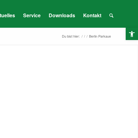
tuelles
Service
Downloads
Kontakt
O
Du bist hier:
/
/
/
Berlin Parkaue