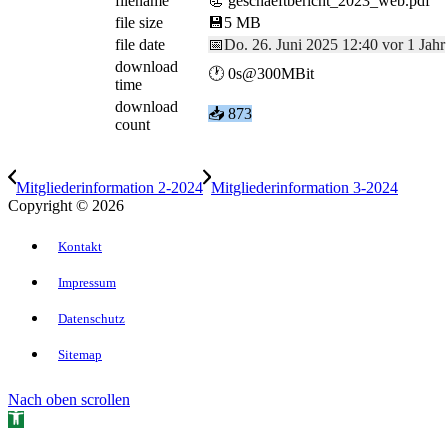
filename
📃 geschaeftbericht_2023_web.pdf
file size
💾
5 MB
file date
📅
Do. 26. Juni 2025 12:40 vor 1 Jahr
download
🕐 0s@300MBit
time
download
📥
873
count
Mitgliederinformation 2-2024
Mitgliederinformation 3-2024
Copyright © 2026
Kontakt
Impressum
Datenschutz
Sitemap
Nach oben scrollen
Open toolbar