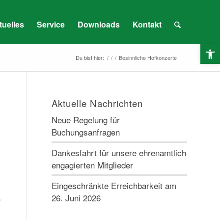
tuelles
Service
Downloads
Kontakt
O
Du bist hier:
/
/
/
Besinnliche Hofkonzerte
Aktuelle Nachrichten
Neue Regelung für
Buchungsanfragen
Dankesfahrt für unsere ehrenamtlich
engagierten Mitglieder
Eingeschränkte Erreichbarkeit am
26. Juni 2026
–