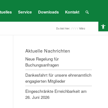
tuelles
Service
Downloads
Kontakt
O
Du bist hier:
/
/
/
/
März
Aktuelle Nachrichten
Neue Regelung für
Buchungsanfragen
Dankesfahrt für unsere ehrenamtlich
engagierten Mitglieder
Eingeschränkte Erreichbarkeit am
26. Juni 2026