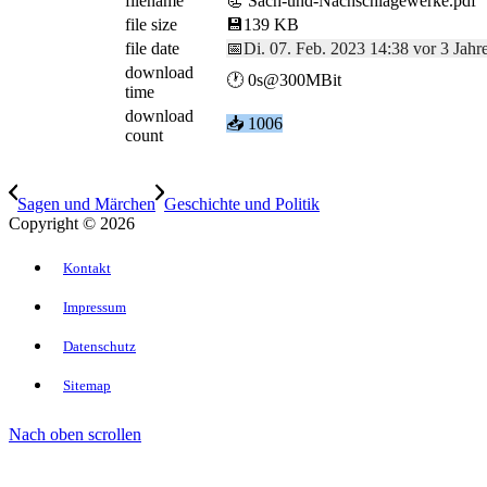
filename
📃 Sach-und-Nachschlagewerke.pdf
file size
💾
139 KB
file date
📅
Di. 07. Feb. 2023 14:38 vor 3 Jahr
download
🕐 0s@300MBit
time
download
📥
1006
count
Sagen und Märchen
Geschichte und Politik
Copyright © 2026
Kontakt
Impressum
Datenschutz
Sitemap
Nach oben scrollen