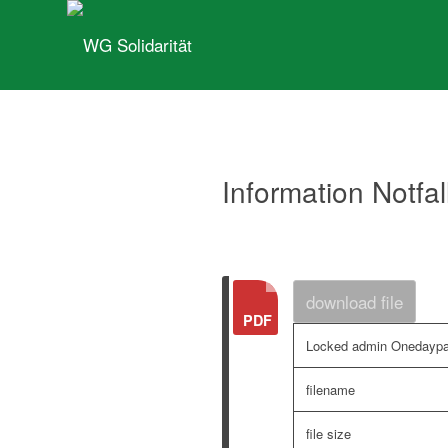
Information Notfa
download file
Locked admin Onedayp
filename
file size