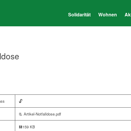
Solidarität
Wohnen
Ak
lldose
🔓
ass
📃 Artikel-Notfalldose.pdf
💾
159 KB