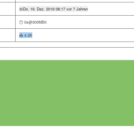
📅
Do. 19. Dez. 2019 08:17 vor 7 Jahren
🕐 0s@300MBit
📥
4.3K