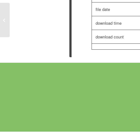
file date
Energieausweis – Massower Straße
download time
26 – 38
download count