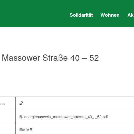
Solidarität
Wohnen
Ak
 Massower Straße 40 – 52
🔓
ass
📃 energieausweis_massower_strasse_40_-_52.pdf
💾
3 MB