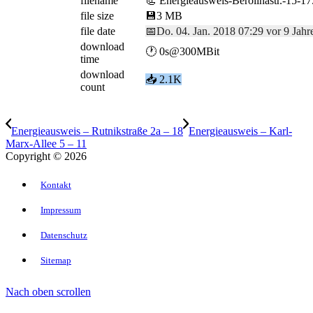
filename
📃 Energieausweis-Berolinastr.-15-17
file size
💾
3 MB
file date
📅
Do. 04. Jan. 2018 07:29 vor 9 Jahr
download
🕐 0s@300MBit
time
download
📥
2.1K
count
Energieausweis – Rutnikstraße 2a – 18
Energieausweis – Karl-
Marx-Allee 5 – 11
Copyright © 2026
Kontakt
Impressum
Datenschutz
Sitemap
Nach oben scrollen