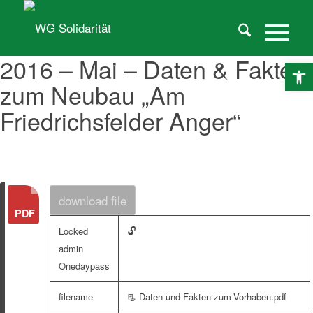
2016 – Mai – Daten & Fakten
O
zum Neubau „Am
Friedrichsfelder Anger“
download file
🔓
Locked
admin
Onedaypass
filename
📃 Daten-und-Fakten-zum-Vorhaben.pdf