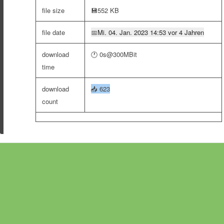
file size
💾
552 KB
file date
📅
Mi. 04. Jan. 2023 14:53 vor 4 Jahren
download
🕐 0s@300MBit
time
download
📥
623
count